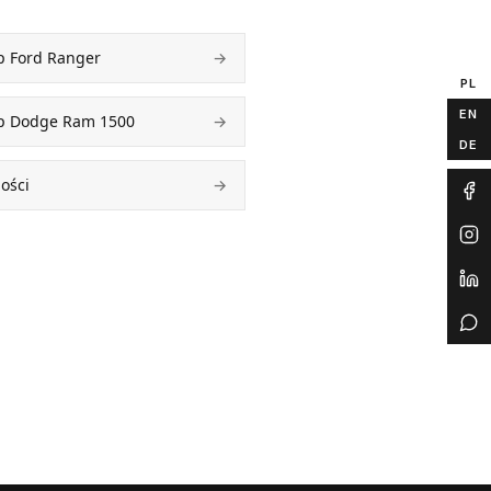
p Ford Ranger
→
PL
EN
p Dodge Ram 1500
→
DE
ości
→