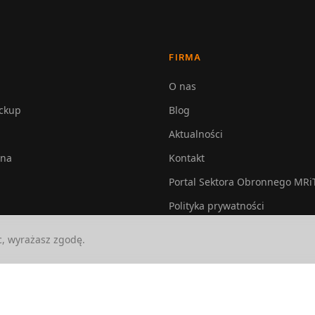
FIRMA
O nas
ckup
Blog
Aktualności
lna
Kontakt
Portal Sektora Obronnego MRi
Polityka prywatności
c, wyrażasz zgodę.