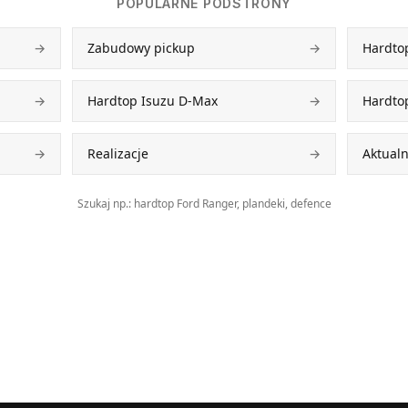
POPULARNE PODSTRONY
→
Zabudowy pickup
→
Hardto
→
Hardtop Isuzu D-Max
→
Hardto
→
Realizacje
→
Aktualn
Szukaj np.: hardtop Ford Ranger, plandeki, defence