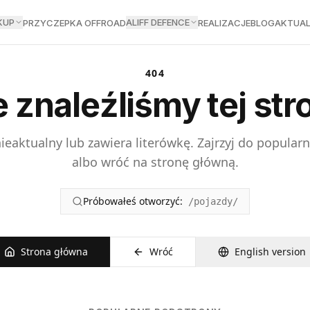
KUP
ALIFF DEFENCE
PRZYCZEPKA OFFROAD
REALIZACJE
BLOG
AKTUAL
404
e znaleźliśmy tej str
eaktualny lub zawiera literówkę. Zajrzyj do popularn
albo wróć na stronę główną.
Próbowałeś otworzyć:
/pojazdy/
Strona główna
Wróć
English version