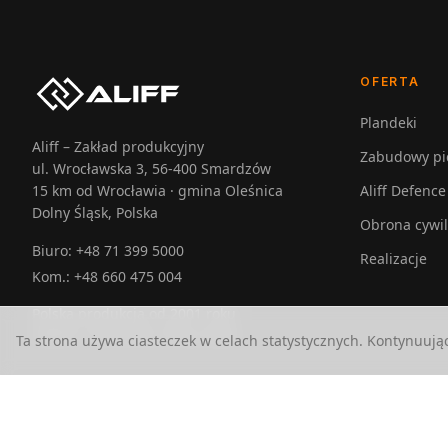
OFERTA
Plandeki
Aliff – Zakład produkcyjny
Zabudowy pi
ul. Wrocławska 3, 56-400 Smardzów
15 km od Wrocławia · gmina Oleśnica
Aliff Defence
Dolny Śląsk, Polska
Obrona cywi
Biuro:
+48 71 399 5000
Realizacje
Kom.:
+48 660 475 004
Polska produkcja od 2001 roku
Zakład: Smardzów, Dolny Śląsk
Ta strona używa ciasteczek w celach statystycznych. Kontynuują