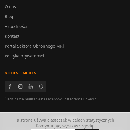
O nas
Blog
Aktualności
Kontakt
Portal Sektora Obronnego MRiT
Polityka prywatności
SOCIAL MEDIA
Śledź nasze realizacje na Facebook, Instagram i LinkedIn.
ZADZWOŃ
Ta strona używa ciasteczek w celach statystycznych.
Kontynuując, wyrażasz zgodę.
© 2025 Aliff. Wszelkie prawa zastrzeżone. Firma działająca od 2001 roku.