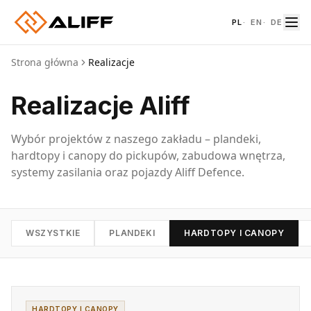
PL
·
EN
·
DE
Strona główna
Realizacje
Realizacje Aliff
Wybór projektów z naszego zakładu – plandeki,
hardtopy i canopy do pickupów, zabudowa wnętrza,
systemy zasilania oraz pojazdy Aliff Defence.
WSZYSTKIE
PLANDEKI
HARDTOPY I CANOPY
HARDTOPY I CANOPY