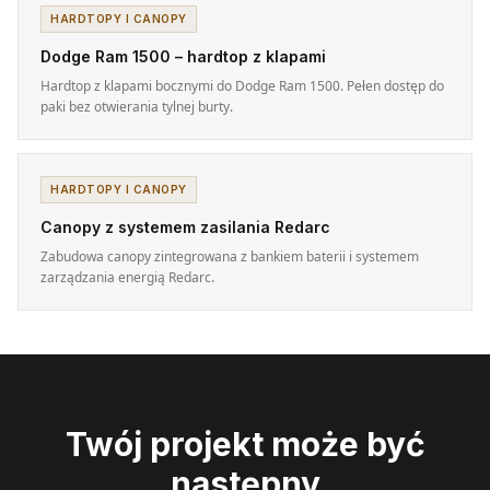
HARDTOPY I CANOPY
Dodge Ram 1500 – hardtop z klapami
Hardtop z klapami bocznymi do Dodge Ram 1500. Pełen dostęp do
paki bez otwierania tylnej burty.
HARDTOPY I CANOPY
Canopy z systemem zasilania Redarc
Zabudowa canopy zintegrowana z bankiem baterii i systemem
zarządzania energią Redarc.
Twój projekt może być
następny