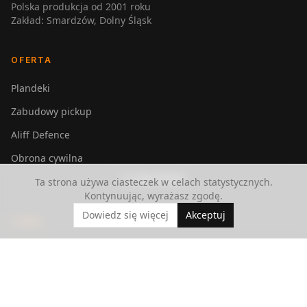
Polska produkcja od 2001 roku
Zakład: Smardzów, Dolny Śląsk
OFERTA
Plandeki
Zabudowy pickup
Aliff Defence
Obrona cywilna
ZADZWOŃ
Realizacje
Ta strona używa ciasteczek w celach statystycznych.
Kontynuując, wyrażasz zgodę.
Dowiedz się więcej
Akceptuj
FIRMA
O nas
Blog
Aktualności