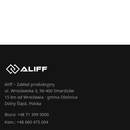
Aliff – Zakład produkcyjny
ul. Wrocławska 3, 56-400 Smardzów
15 km od Wrocławia · gmina Oleśnica
Dolny Śląsk, Polska
Biuro:
+48 71 399 5000
Kom.:
+48 660 475 004