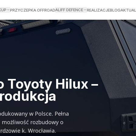
KUP
ALIFF DEFENCE
PRZYCZEPKA OFFROAD
REALIZACJE
BLOG
AKTUAL
 Toyoty Hilux –
produkcja
rodukowany w Polsce. Pełna
a, możliwość rozbudowy o
ardzowie k. Wrocławia.