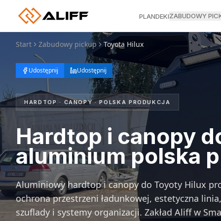
ZABUDOWY PIC
PLANDEKI
Start
Zabudowy pickup
Toyota Hilux
Udostępnij
Udostępnij
HARDTOP · CANOPY · POLSKA PRODUKCJA
Hardtop i canopy do
aluminium polska 
Aluminiowy hardtop i canopy do Toyoty Hilux p
ochrona przestrzeni ładunkowej, estetyczna lini
szuflady i systemy organizacji. Zakład Aliff w Sm