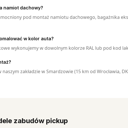
a namiot dachowy?
zmocniony pod montaż namiotu dachowego, bagażnika eksp
omalować w kolor auta?
kowe wykonujemy w dowolnym kolorze RAL lub pod kod laki
ntaż?
naszym zakładzie w Smardzowie (15 km od Wrocławia, DK8
dele zabudów pickup