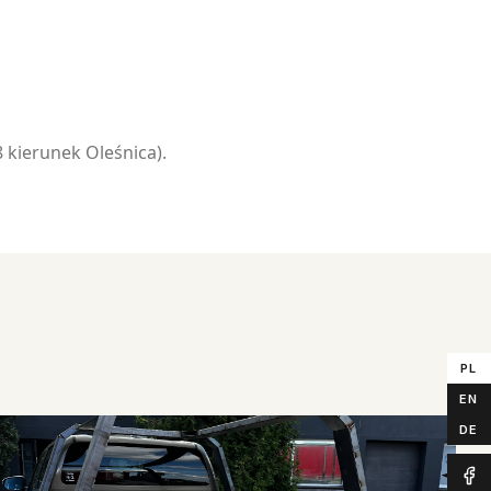
 kierunek Oleśnica).
PL
EN
DE