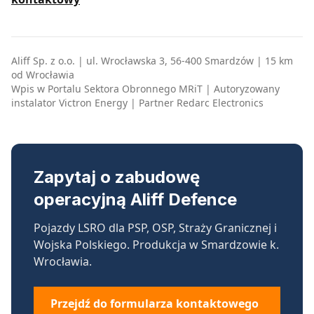
Aliff Sp. z o.o. | ul. Wrocławska 3, 56-400 Smardzów | 15 km
od Wrocławia
Wpis w Portalu Sektora Obronnego MRiT | Autoryzowany
instalator Victron Energy | Partner Redarc Electronics
Zapytaj o zabudowę
operacyjną Aliff Defence
Pojazdy LSRO dla PSP, OSP, Straży Granicznej i
Wojska Polskiego. Produkcja w Smardzowie k.
Wrocławia.
Przejdź do formularza kontaktowego