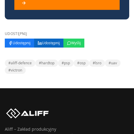
→
UDOSTĘPNIJ
Udostępnij
Udostępnij
Wyślij
#
aliff-defence
#
hardtop
#
psp
#
osp
#
lsro
#
uav
#
victron
Aliff – Zakład produkcyjny