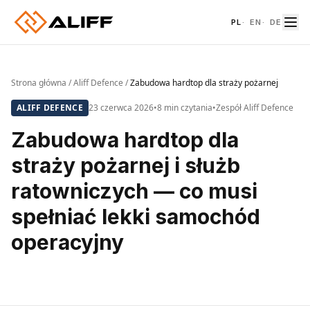
PL
·
EN
·
DE
Strona główna
/
Aliff Defence
/
Zabudowa hardtop dla straży pożarnej
ALIFF DEFENCE
23 czerwca 2026
•
8 min czytania
•
Zespół Aliff Defence
Zabudowa hardtop dla
straży pożarnej i służb
ratowniczych — co musi
spełniać lekki samochód
operacyjny