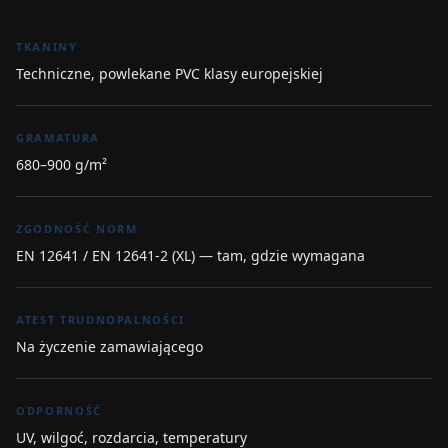
TKANINY
Techniczne, powlekane PVC klasy europejskiej
GRAMATURA
680–900 g/m²
ZGODNOŚĆ NORM
EN 12641 / EN 12641-2 (XL) — tam, gdzie wymagana
ATEST TRUDNOPALNOŚCI
Na życzenie zamawiającego
ODPORNOŚĆ
UV, wilgoć, rozdarcia, temperatury