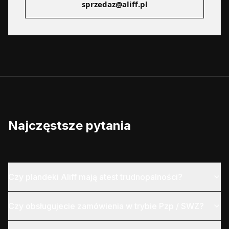
sprzedaz@aliff.pl
Najczęstsze pytania
Czy plandeki Aliff mają atest trudnopalności?
Czy obsługujecie zamówienia w trybie Pzp / SWZ?