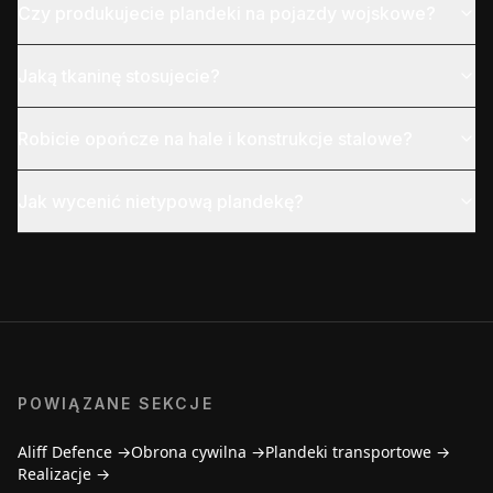
Czy produkujecie plandeki na pojazdy wojskowe?
Jaką tkaninę stosujecie?
Robicie opończe na hale i konstrukcje stalowe?
Jak wycenić nietypową plandekę?
POWIĄZANE SEKCJE
Aliff Defence
→
Obrona cywilna
→
Plandeki transportowe
→
Realizacje
→