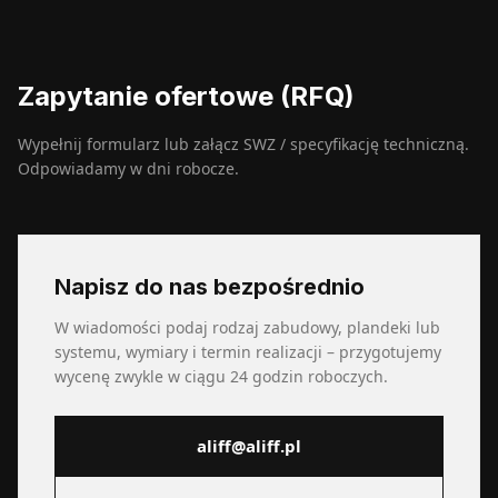
Zapytanie ofertowe (RFQ)
Wypełnij formularz lub załącz SWZ / specyfikację techniczną.
Odpowiadamy w dni robocze.
Napisz do nas bezpośrednio
W wiadomości podaj rodzaj zabudowy, plandeki lub
systemu, wymiary i termin realizacji – przygotujemy
wycenę zwykle w ciągu 24 godzin roboczych.
aliff@aliff.pl