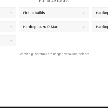
POPULAR PAGES
→
Pickup builds
→
Hardto
→
Hardtop Isuzu D-Max
→
Hardto
→
Search e.g.: hardtop Ford Ranger, tarpaulins, defence