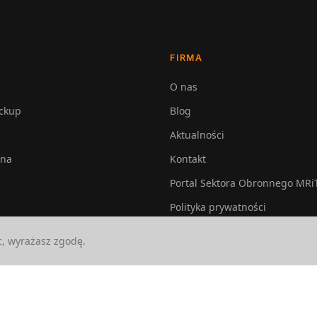
FIRMA
O nas
ckup
Blog
Aktualności
lna
Kontakt
Portal Sektora Obronnego MRi
Polityka prywatności
c, wyrażasz zgodę.