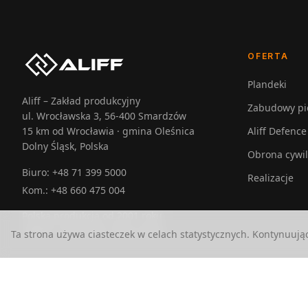
OFERTA
Plandeki
Aliff – Zakład produkcyjny
Zabudowy pi
ul. Wrocławska 3, 56-400 Smardzów
15 km od Wrocławia · gmina Oleśnica
Aliff Defence
Dolny Śląsk, Polska
Obrona cywi
Biuro:
+48 71 399 5000
Realizacje
Kom.:
+48 660 475 004
Polska produkcja od 2001 roku
Zakład: Smardzów, Dolny Śląsk
Ta strona używa ciasteczek w celach statystycznych. Kontynuują