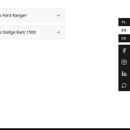
p Ford Ranger
→
PL
EN
p Dodge Ram 1500
→
DE