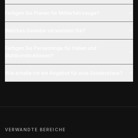
Fertigen Sie Planen für Militärfahrzeuge?
Welches Gewebe verwenden Sie?
Fertigen Sie Persenninge für Hallen und
Stahlkonstruktionen?
Wie erhalte ich ein Angebot für eine Sonderplane?
VERWANDTE BEREICHE